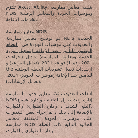
تلتزم Axess Ability بتلبية معايير ممارسة
NDIS ومؤشرات الجودة والمعايير الوطنية
لخدمات الإعاقة.
معايير ممارسة NDIS
تم توضيح معايير ممارسة NDIS الجديدة
والتعديلات على مؤشرات الجودة في
النظام
الوطني للتأمين ضد الإعاقة (تسجيل مزود
الخدمة ومعايير الممارسة) تعديل (إجراءات
2021 رقم 1) قواعد 2021
(تعديل القواعد) و
إرشادات تعديل تشريعات الخطة الوطنية
the
للتأمين ضد الإعاقة (مؤشرات الجودة) 2021
(تعديل الإرشادات).
أدخلت التعديلات ثلاثة معايير جديدة لممارسة
NDIS (إدارة وقت تناول الطعام ، وإدارة عسر
البلع الشديد ، وإدارة الطوارئ والكوارث).
بالإضافة إلى ذلك ، تم إجراء بعض التغييرات
على مؤشرات الجودة المتعلقة بمعايير
ممارسة NDIS الحالية التالية ذات الصلة
بإدارة الطوارئ والكوارث: