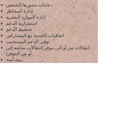
دعامات محورها الشخص
إدارة المخاطر
ادارة الموارد البشرية
استمرارية الدعم
تخطيط الدعم
اتفاقيات الخدمة مع المشاركين
توفير الدعم المستجيب
انتقالات من أو إلى موفر (انتقالات سابقة إلى
أو من الموفر)
بيئة آمنة
إدارة المخلفات
يمكن العثور على المعايير الوطنية لخدمات
قراءة
. وهي متوفرة أيضًا في an
الإعاقة
هنا
سهلة
إصدار. يمكن العثور على معايير الخدمات
هنا.
الإنسانية الفيكتورية